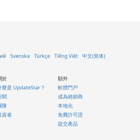
кий
Svenska
Türkçe
Tiếng Việt
中文(简体)
關於
額外
什麼是 UpdateStar？
軟體門戶
新聞
成為經銷商
團隊
本地化
投資者
免費許可證
提交產品