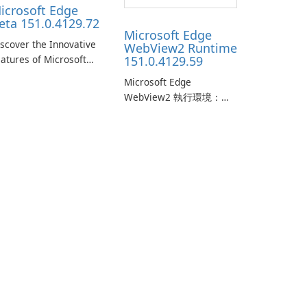
icrosoft Edge
eta 151.0.4129.72
Microsoft Edge
scover the Innovative
WebView2 Runtime
atures of Microsoft
151.0.4129.59
ge Beta: The Future of
Microsoft Edge
eb Browsing Microsoft
WebView2 執行環境：
ge Beta, developed by
Windows 應用程式的現代
crosoft Corporation, is
網頁嵌入 Microsoft Edge
aping the landscape of
WebView2 執行環境是一
odern web browsers
種基於 Chromium 的網頁
th its cutting-edge
控制，讓開發者能在原生
eatures and seamless
Windows 應用程式中架設
ser …
現代網頁內容。
WebView2 設計以穩定效
能與安全瀏覽為目標，提
供跨 Windows 版本一致的
渲染引擎及可程式化的
API 表面，整合 Win32、
WinForms、WPF 及現代