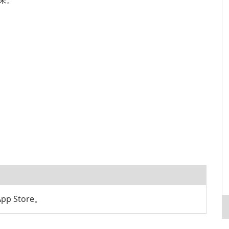
尚未。
p Store。