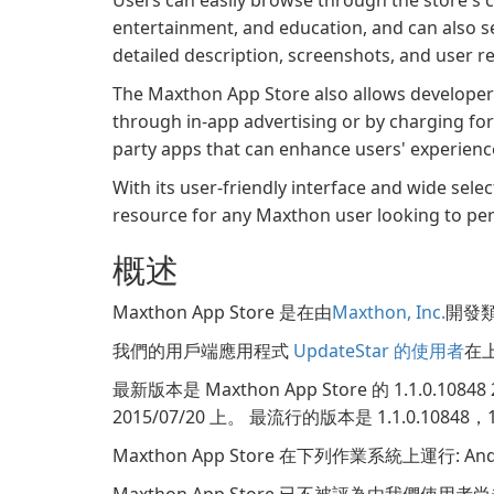
Users can easily browse through the store's c
entertainment, and education, and can also s
detailed description, screenshots, and user r
The Maxthon App Store also allows developer
through in-app advertising or by charging for 
party apps that can enhance users' experienc
With its user-friendly interface and wide sele
resource for any Maxthon user looking to per
概述
Maxthon App Store 是在由
Maxthon, Inc.
開發類別
我們的用戶端應用程式
UpdateStar 的使用者
在上
最新版本是 Maxthon App Store 的 1.1.0.
2015/07/20 上。 最流行的版本是 1.1.0.108
Maxthon App Store 在下列作業系統上運行: And