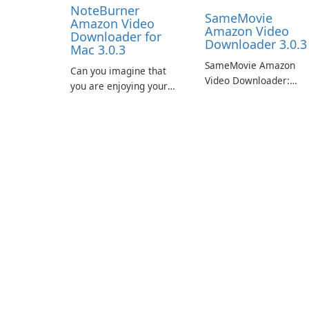
NoteBurner
SameMovie
Amazon Video
Amazon Video
Downloader for
Downloader 3.0.3
Mac 3.0.3
SameMovie Amazon
Can you imagine that
Video Downloader:
you are enjoying your
Editor's Review
favorite Amazon movies
SameMovie Amazon
or TV shows lying on the
Video Downloader is a
beach, camping in the
desktop utility for savi
woods or even during
Amazon Prime Video
your long commute to
titles and other Amazo
work by subway?
web-player content to
local drives in MP4 or
MKV.