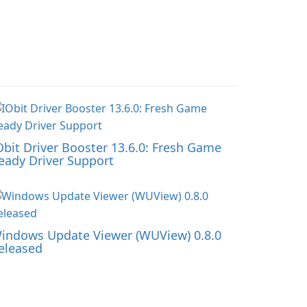
Windows UI 框架。 主要
功能 …
Obit Driver Booster 13.6.0: Fresh Game
eady Driver Support
indows Update Viewer (WUView) 0.8.0
eleased