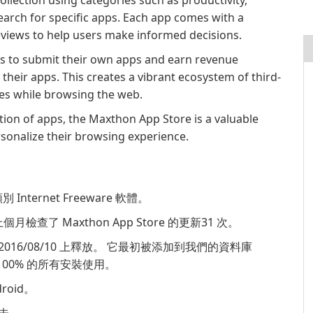
ollection using categories such as productivity,
earch for specific apps. Each app comes with a
eviews to help users make informed decisions.
s to submit their own apps and earn revenue
their apps. This creates a vibrant ecosystem of third-
es while browsing the web.
ction of apps, the Maxthon App Store is a valuable
sonalize their browsing experience.
 Internet Freeware 軟體。
個月檢查了 Maxthon App Store 的更新31 次。
10848 2016/08/10 上釋放。 它最初被添加到我們的資料庫
48，100% 的所有安裝使用。
roid。