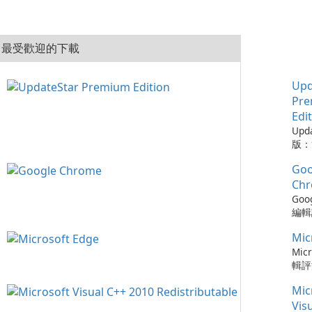
最受歡迎的下載
Upd
Pr
Edi
Upd
版：
的實
Goo
Upd
版是
Ch
工具
Goo
的程
編輯評
從而
Ch
保持
Mic
瀏覽
可以
速度
Micr
時軟
更新
輯評
化建
以及與
快速
您的
Mic
務的
瀏覽器
容，
Chr
Ed
Vis