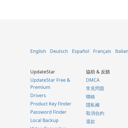
English
Deutsch
Español
Français
Italia
UpdateStar
協助 & 反饋
UpdateStar Free &
DMCA
Premium
常見問題
Drivers
聯絡
Product Key Finder
隱私權
Password Finder
取消合約
Local Backup
退款