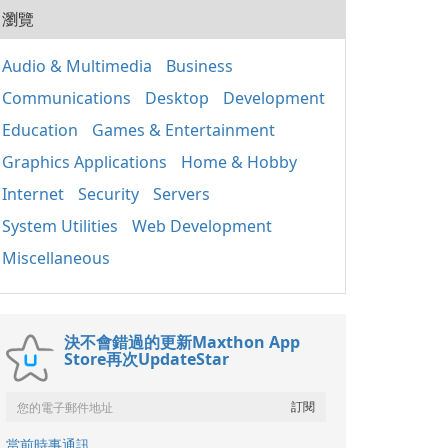
20
用程
瀏覽
式的
人使
套件
組織
應用
Audio & Multimedia
Business
取、
Win
定期
Communications
Desktop
Development
正常
裝置
鍵執
其成
Education
Games & Entertainment
主要
分 包含重要的函式
Graphics Applications
Home & Hobby
庫，如
Internet
Security
Servers
基礎
（MF
System Utilities
Web Development
C++
C+
Miscellaneous
保不
的相
x86
決不會錯過的更新Maxthon App
Store再次UpdateStar
當前時事通訊