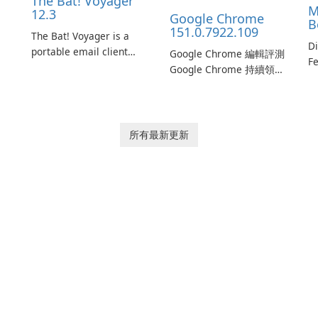
The Bat! Voyager
M
12.3
Google Chrome
B
151.0.7922.109
The Bat! Voyager is a
Di
portable email client
Google Chrome 編輯評測
Fe
software which you can
Google Chrome 持續領先
Ed
launch from any USB or
瀏覽器市場，結合速度、
W
portable media on any
頻繁的安全更新、跨平台
Ed
computer running
同步以及與 Google 服務
Mi
Microsoft Windows.
的緊密整合。Chrome 支
所有最新更新
sh
ng
援 Windows、macOS、
m
Linux、Android 及 iOS，
wi
n
旨在為休閒用戶、高階用
f
戶及開發者提供快速頁面
u
載入、強大安全性及現代
網頁相容性。Google 官方
網站與平台商店提供桌面
與行動裝置下載及平台專
屬筆記。 績效與資源管理
Chrome 的 V8 JavaScript
…