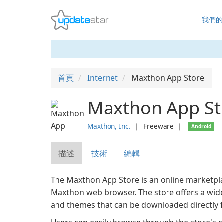
我們
首頁
Internet
Maxthon App Store
Maxthon App St
Maxthon, Inc.
❘
Freeware
❘
Android
描述
技術
編輯
The Maxthon App Store is an online marketpla
Maxthon web browser. The store offers a wide 
and themes that can be downloaded directly 