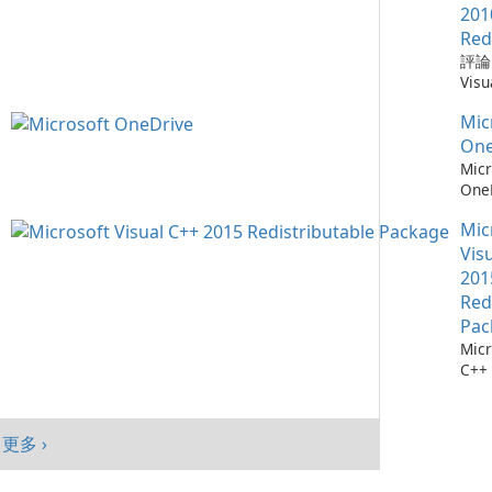
需要
Win
Chr
201
仔細
mac
器，
Red
自動
And
全性
評論：
會自
旨在
深度
Visu
腦以
高階
Mic
Redi
序，
提供
統。
Mic
by M
點擊
入、
加入
Micr
One
它們
現代
能、
C++
Micr
找每
Goo
制及
Redi
One
最新
與平
目標
是由 
測：為
料庫：
面與
創作
發的
Mic
36
擁有
及平
戶，
式，
流程
Vis
1,90
績效
結合
Micr
存 M
201
Chr
現代
C++
One
Red
Java
效與
程式
成熟
Edg
Pac
件。
務，與
Micr
Visu
365
C++
的電
及 
行套
此版本
合。O
Micr
為 W
C++
客戶
更多 ›
行套
mac
Visu
And